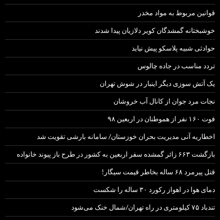
قوانین مربوط به مواد مخدر
خوشبختانه گمشدگان کویر دلازیان پیدا شدند
حوادثی شبیه پلاسکو پیش نیاید
تردد مناسب در جاده چالوس
یک آتش سوزی دیگر اینبار در شوش تهران
نجات مرد جوان از کانال آب خروشان
فوت ۱۶۰ نفر از هموطنان در اربعین ۹۸
اخطاریه آنی مدیریت بحران خوزستان/ سامانه بارشی تقویت شد
بازگشت ۶۶۳ زائر گمشده سفر اربعین به کشور در طرح باز پیوند خانواده
قتل پیرمرد ۶۸ ساله بخاطر قیمت سیگار!
دمای هوا در اهواز رکورد ۳۰ ساله را شکست
تندباد ۷۵ کیلومتری در راه تهران/شمال خنک می‌شود