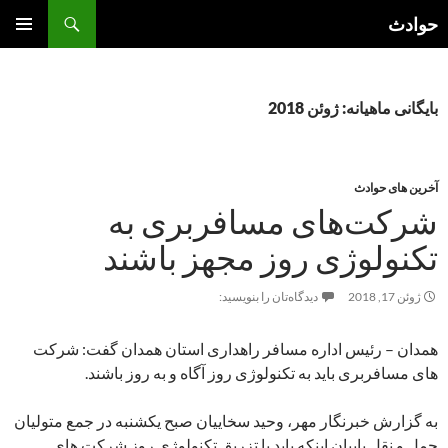
فتن
جست‌وجو
حوادث
ه
فهرست
وشته‌ها
اصلی
بایگانی ماهیانه: ژوئن 2018
آخرین های حوادث
شرکت‌های مسافربری به
تکنولوژی روز مجهز باشند
ژوئن 17, 2018
دیدگاه‌تان را بنویسید:
همدان – رئیس اداره مسافر راهداری استان همدان گفت: شرکت
های مسافربری باید به تکنولوژی روز آگاه و به روز باشند.
به گزارش خبرنگار مهر، وحید سخاییان صبح یکشنبه در جمع متولیان
حمل و نقل بابیان اینکه باید با تزریق تکنولوژی روز شرکت های