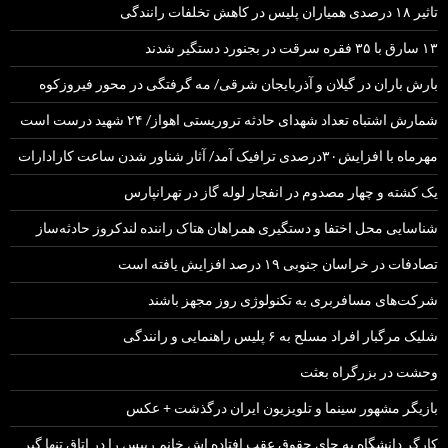
تاثیر ۱۸ درصدی همیاران پلیس در کاهش تخلفات رانندگی
۱۳ سارق با ۳۵ فقره سرقت در بجنورد دستگیر شدند
بارش باران در گیلان و آذربایجان شرقی/ مه گرفتگی در محور فیروزکوه
شمارش اشتباه تعداد شهدای حادثه تروریستی اهواز/ ۲۴ شهید درست است
مهرماه با افزایش۳۰درصدی ترافیک آمد/ آثار شناور شدن ساعت کارادارات
یک کشته و چهار مصدوم در انفجار لوله گاز در تهرانپارس
شناسایی محل اختفا و دستگیری همراهان هتاک راننده لندکروز حادثه‌ساز
تصادفات در خراسان جنوبی ۱۹ درصد افزایش یافته است
شرکت‌های مسافربری به تکنولوژی روز مجهز باشند
شلیک مرگبار افراد مسلح به ۶ پلیس راهنمایی و رانندگی
وحشت در بزرگراه بعثت
بازیگر مشهور سینما و تلویزیون ایران درگذشت + عکس
کارگر دانشگاه به جای حقوق عقب افتاده اش خانم رییس را در اتاق تنها گیر