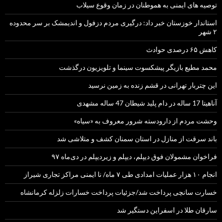
توصیه های ایمنی به هموطنان در زمان وقوع سیلاب
استاندار خوزستان خبر داد: درگیری مردم دزفول و اندیمشک بر سر محدوده
۲ شهر
کاهش ۶۵ درصدی حوادث
محمد مطیع بازیگر پیشکسوت سینما و تلویزیون درگذشت
این چتربار تهرانی در قشم زنده به زمین نرسید
آناهیتا 17 ساله در دام پلید شیطان 47 ساله مشهدی
وحشت مردم از دارودسته شرور معروف به «سیاه»
باند سرقت از منازل در استان سمنان کشف و متلاشی شد
فراخوان مشمولان فوق دیپلم، دیپلم و زیردیپلم در دی‌ماه ۹۷
انجام ۱۰ هزار عملیات امدادی طی ۷ ماه/ نا ایمنی مراکز تجاری شیراز
خسارت سانچی پرداخت شد/جزئیات پرداخت خسارات زلزله کرمانشاه
سارقان طلا در اسفراین دستگیر شد