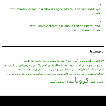
http://amlaksarzamin.ir/about-regions/karaj-and-around/kuye-
mehr/
http://amlaksarzamin.ir/about-regions/karaj-and-
around/mehrshahr/
برچسب‌ها
COVID-19
آتش سوزی
آتش‌
اجتماع
استرالیا
امنیتی
ترافیک
جامعه
حلال احمر
حمل و نقل هوایی بین المللی
خودکشی
دانشگاه
رئیس پلیس
راگبی
زلزله
زمین لرزه
زندان
زندانیان
سفر
سینما
شبکه های اجتماعی
فرهنگ
متروی تبریز
مدیریت بحران
مردم
مسابقات
مسابقات قهرمانی
مواد مخدر
نیروهای امنیتی
نیروی هوایی
هواپیمایی
ویروس کرونا
پایتخت
پرواز
کرونا
پلاسکو
پلیس
کمک های مردمی
گلوله