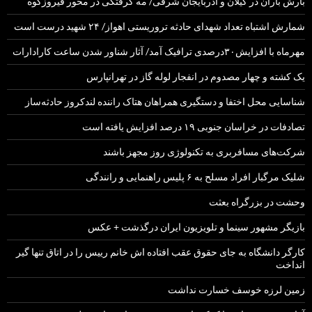
بارش باران در گیلان و آذربایجان شرقی/ مه گرفتگی در محور فیروزکوه
شمارش اشتباه تعداد شهدای حادثه تروریستی اهواز/ ۲۴ شهید درست است
مهرماه با افزایش۳۰درصدی ترافیک آمد/ آثار شناور شدن ساعت کارادارات
یک کشته و چهار مصدوم در انفجار لوله گاز در تهرانپارس
شناسایی محل اختفا و دستگیری همراهان هتاک راننده لندکروز حادثه‌ساز
تصادفات در خراسان جنوبی ۱۹ درصد افزایش یافته است
شرکت‌های مسافربری به تکنولوژی روز مجهز باشند
شلیک مرگبار افراد مسلح به ۶ پلیس راهنمایی و رانندگی
وحشت در بزرگراه بعثت
بازیگر مشهور سینما و تلویزیون ایران درگذشت + عکس
کارگر دانشگاه به جای حقوق عقب افتاده اش خانم رییس را در اتاق تنها گیر
انداخت
زمین لرزه خوسف خسارت نداشت