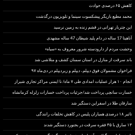
کاهش ۶۵ درصدی حوادث
محمد مطیع بازیگر پیشکسوت سینما و تلویزیون درگذشت
این چتربار تهرانی در قشم زنده به زمین نرسید
آناهیتا 17 ساله در دام پلید شیطان 47 ساله مشهدی
وحشت مردم از دارودسته شرور معروف به «سیاه»
باند سرقت از منازل در استان سمنان کشف و متلاشی شد
فراخوان مشمولان فوق دیپلم، دیپلم و زیردیپلم در دی‌ماه ۹۷
انجام ۱۰ هزار عملیات امدادی طی ۷ ماه/ نا ایمنی مراکز تجاری شیراز
خسارت سانچی پرداخت شد/جزئیات پرداخت خسارات زلزله کرمانشاه
سارقان طلا در اسفراین دستگیر شد
تاثیر ۱۸ درصدی همیاران پلیس در کاهش تخلفات رانندگی
۱۳ سارق با ۳۵ فقره سرقت در بجنورد دستگیر شدند