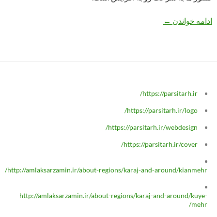
تصادف در مراغه
ادامه خواندن
←
https://parsitarh.ir/
https://parsitarh.ir/logo/
https://parsitarh.ir/webdesign/
https://parsitarh.ir/cover/
http://amlaksarzamin.ir/about-regions/karaj-and-around/kianmehr/
http://amlaksarzamin.ir/about-regions/karaj-and-around/kuye-
mehr/