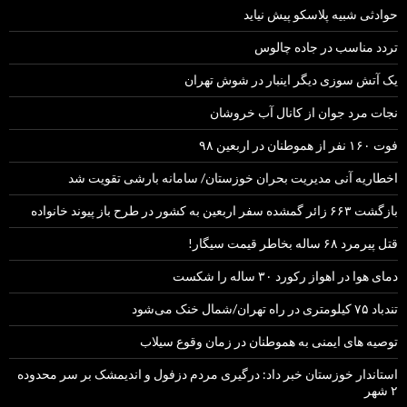
حوادثی شبیه پلاسکو پیش نیاید
تردد مناسب در جاده چالوس
یک آتش سوزی دیگر اینبار در شوش تهران
نجات مرد جوان از کانال آب خروشان
فوت ۱۶۰ نفر از هموطنان در اربعین ۹۸
اخطاریه آنی مدیریت بحران خوزستان/ سامانه بارشی تقویت شد
بازگشت ۶۶۳ زائر گمشده سفر اربعین به کشور در طرح باز پیوند خانواده
قتل پیرمرد ۶۸ ساله بخاطر قیمت سیگار!
دمای هوا در اهواز رکورد ۳۰ ساله را شکست
تندباد ۷۵ کیلومتری در راه تهران/شمال خنک می‌شود
توصیه های ایمنی به هموطنان در زمان وقوع سیلاب
استاندار خوزستان خبر داد: درگیری مردم دزفول و اندیمشک بر سر محدوده
۲ شهر