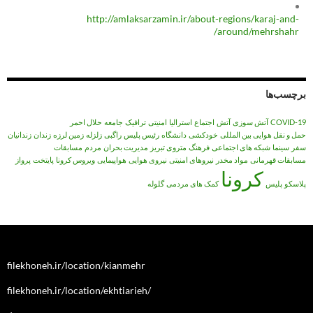
http://amlaksarzamin.ir/about-regions/karaj-and-
around/mehrshahr/
برچسب‌ها
COVID-19
آتش سوزی
آتش‌
اجتماع
استرالیا
امنیتی
ترافیک
جامعه
حلال احمر
حمل و نقل هوایی بین المللی
خودکشی
دانشگاه
رئیس پلیس
راگبی
زلزله
زمین لرزه
زندان
زندانیان
سفر
سینما
شبکه های اجتماعی
فرهنگ
متروی تبریز
مدیریت بحران
مردم
مسابقات
مسابقات قهرمانی
مواد مخدر
نیروهای امنیتی
نیروی هوایی
هواپیمایی
ویروس کرونا
پایتخت
پرواز
کرونا
پلاسکو
پلیس
کمک های مردمی
گلوله
filekhoneh.ir/location/kianmehr
filekhoneh.ir/location/ekhtiarieh/