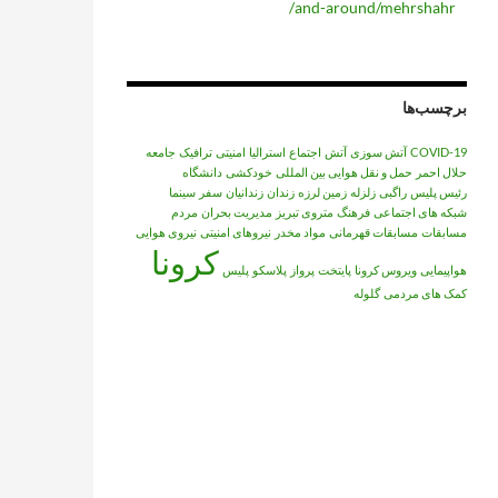
and-around/mehrshahr/
برچسب‌ها
COVID-19
آتش سوزی
آتش‌
اجتماع
استرالیا
امنیتی
ترافیک
جامعه
حلال احمر
حمل و نقل هوایی بین المللی
خودکشی
دانشگاه
رئیس پلیس
راگبی
زلزله
زمین لرزه
زندان
زندانیان
سفر
سینما
شبکه های اجتماعی
فرهنگ
متروی تبریز
مدیریت بحران
مردم
مسابقات
مسابقات قهرمانی
مواد مخدر
نیروهای امنیتی
نیروی هوایی
کرونا
هواپیمایی
ویروس کرونا
پایتخت
پرواز
پلاسکو
پلیس
کمک های مردمی
گلوله