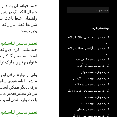
حتما حواستان باشد از
جستجو
جنرال الکتریک در شیراز 
برای:
راهنمایی غلط باعث آس
شرایط فعلی بازار که 
نوشته‌های تازه
پذیر نیست.
کارت ویزیت فناوری اطلاعات لایه
باز
تعمیر ماشین لباسشوی
کارت ویزیت آژانس مسافرتی لایه
چند ملیتی کره ای و فع
باز
کارت ویزیت بیمه کافی نت
عنوان بهترین مارک تول
کارت ویزیت بیمه کارآفرین
کارت ویزیت بیمه کوثر
یکی از لوازم برقی این 
کارت ویزیت بیمه سینا لایه باز
ماشین لباسشویی سامس
کارت ویزیت بیمه سرمد لایه باز
برقی دیگر ممکن است د
کارت ویزیت بیمه تجارت نو لایه باز
مراکز معتبر تعمیر ما
کارت ویزیت بیمه دی
باعث وارد شدن آسیب ه
کارت ویزیت بیمه ملت
کارت ویزیت بیمه پارسیان
تعمیر ماشین لباسشویی
کارت ویزیت بیمه البرز لایه باز