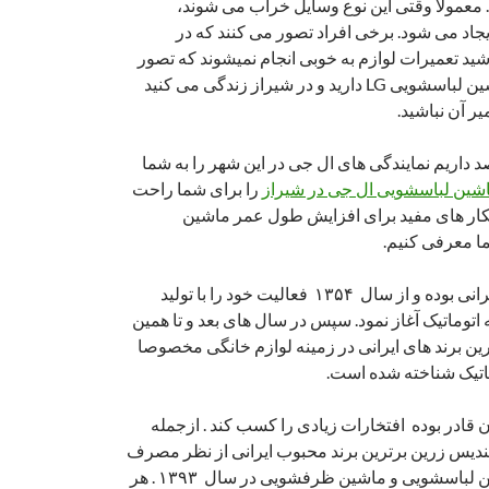
. معمولا وقتی این نوع وسایل خراب می شوند،
یجاد می شود. برخی افراد تصور می کنند که در
شید تعمیرات لوازم به خوبی انجام نمیشوند که تصور
اشتباهی است. اگر ماشین لباسشویی LG دارید و در شیراز زندگی می کنید
یر آن نباشید.
د داریم نمایندگی های ال جی در این شهر را به شما
اشین لباسشویی ال جی در شیراز
را برای شما راحت
هکار های مفید برای افزایش طول عمر ماشین
برند پاکشوما یک برند ایرانی بوده و از سال ۱۳۵۴ فعالیت خود را با تولید
توماتیک آغاز نمود. سپس در سال های بعد و تا همین
ین برند های ایرانی در زمینه لوازم خانگی مخصوصا
تیک شناخته شده است.
الان قادر بوده افتخارات زیادی را کسب کند . ازجمله
تندیس زرین برترین برند محبوب ایرانی از نظر مصرف
کنندگان در گروه ماشین لباسشویی و ماشین ظرفشویی در سال ۱۳۹۳ . هر