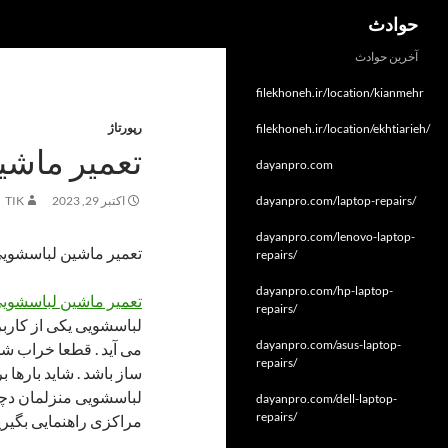
جست‌وجو
حوادث
فتن
آخرین حوادث
ه
filekhoneh.ir/location/kianmehr
وشته‌ها
رپورتاژ
filekhoneh.ir/location/ekhtiarieh/
تعمیر ماشی
dayanpro.com
dayanpro.com/laptop-repairs/
اکتبر 29, 2023
TIK
dayanpro.com/lenovo-laptop-
تعمیر ماشین لباسشویی
repairs/
dayanpro.com/hp-laptop-
تعمیر ماشین لباسشویی
repairs/
لباسشویی یکی از کارب
dayanpro.com/asus-laptop-
می آید . قطعا خراب شدن
repairs/
ساز باشد . شاید بارها 
لباسشویی منزلمان دچا
dayanpro.com/dell-laptop-
repairs/
مراکزی راهنمایی بگیری