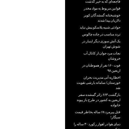
فاجعه‌ای که به خیر گذشت
قوانین مربوط به مواد مخدر
خوشبختانه گمشدگان کویر
دلازیان پیدا شدند
حوادثی شبیه پلاسکو پیش نیاید
تردد مناسب در جاده چالوس
یک آتش سوزی دیگر اینبار در
شوش تهران
نجات مرد جوان از کانال آب
خروشان
فوت ۱۶۰ نفر از هموطنان در
اربعین ۹۸
اخطاریه آنی مدیریت بحران
خوزستان/ سامانه بارشی تقویت
شد
بازگشت ۶۶۳ زائر گمشده سفر
اربعین به کشور در طرح باز پیوند
خانواده
قتل پیرمرد ۶۸ ساله بخاطر قیمت
سیگار!
دمای هوا در اهواز رکورد ۳۰ ساله را