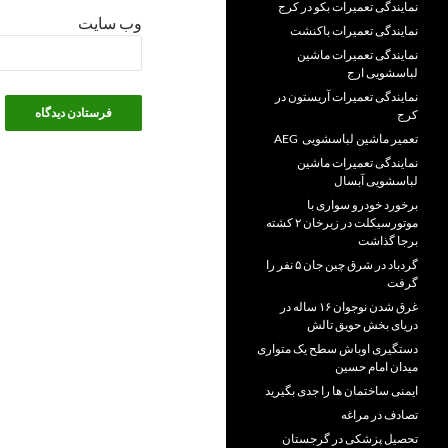
نمایندگی تعمیرات بکو در کرج
وب‌ سایت
نمایندگی تعمیرات باکنشت
نمایندگی تعمیرات ماشین
لباسشویی ارج
نمایندگی تعمیرات آریستون در
کرج
تعمیر ماشین لباسشویی AEG
نمایندگی تعمیرات ماشین
لباسشویی آبسال
برخورد خودرو سواری با
موتورسیکلت در زبرخان ۲ کشته
برجا گذاشت
گردباد در شرق چین جان ۵ نفر را
گرفت
غرق شدن نوجوان ۱۶ ساله در
دریای بخش حویق تالش
دستگیری اوباش سطح یک متواری
میدان امام حسین
ایمنی ساختمان ها را جدی بگیرید
تصادف در مراغه
تحصیل پزشکی در گرجستان