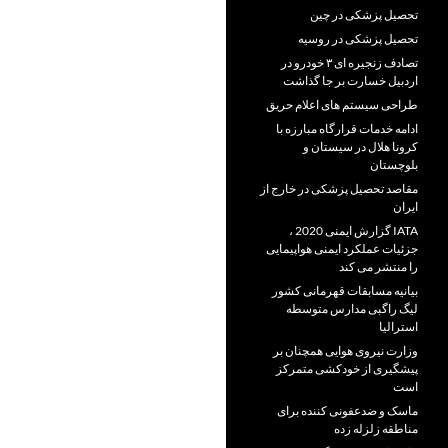
تحصیل پزشکی در چین
تحصیل پزشکی در روسیه
تصادف زنجیره ای ۳ خودرو در
اردبیل خسارت بر جا گذاشت
طراحی سیستم های اعلام حریق
ادامه خدمات قرارگاه مبارزه با
کرونا هلال در سیستان و
بلوچستان
مقاصد تحصیل پزشکی در خارج از
ایران
IATA گزارش ایمنی 2020 ،
جزئیات عملکرد ایمنی هواپیمایی
را منتشر می کند
بیانیه مسابقات قهرمانی کشور
لیگ راگبی مدارس متوسطه
استرالیا
وزارت نیروی هوایی همچنان بر
پیشگیری از خودکشی متمرکز
است
ماسک و ضدعفونی کننده برای
مناطقه زلزله زده