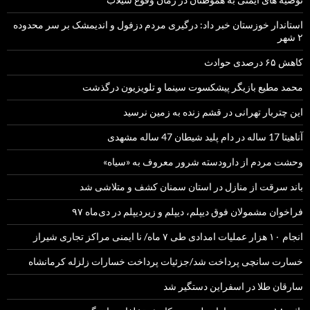
استاندار خوزستان خبر داد: درگیری مردم دزفول و اندیمشک بر سر محدوده
۲ شهر
کاهش ۶۵ درصدی حوادث
محمد مطیع بازیگر پیشکسوت سینما و تلویزیون درگذشت
این چتربار تهرانی در قشم زنده به زمین نرسید
آناهیتا 17 ساله در دام پلید شیطان 47 ساله مشهدی
وحشت مردم از دارودسته شرور معروف به «سیاه»
باند سرقت از منازل در استان سمنان کشف و متلاشی شد
فراخوان مشمولان فوق دیپلم، دیپلم و زیردیپلم در دی‌ماه ۹۷
انجام ۱۰ هزار عملیات امدادی طی ۷ ماه/ نا ایمنی مراکز تجاری شیراز
خسارت سانچی پرداخت شد/جزئیات پرداخت خسارات زلزله کرمانشاه
سارقان طلا در اسفراین دستگیر شد