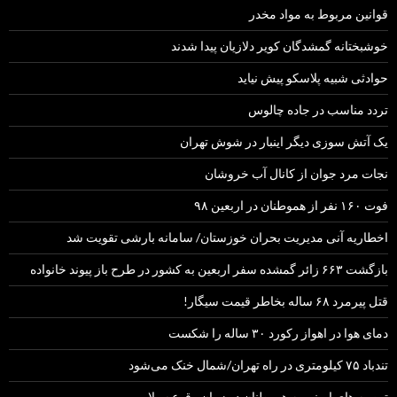
قوانین مربوط به مواد مخدر
خوشبختانه گمشدگان کویر دلازیان پیدا شدند
حوادثی شبیه پلاسکو پیش نیاید
تردد مناسب در جاده چالوس
یک آتش سوزی دیگر اینبار در شوش تهران
نجات مرد جوان از کانال آب خروشان
فوت ۱۶۰ نفر از هموطنان در اربعین ۹۸
اخطاریه آنی مدیریت بحران خوزستان/ سامانه بارشی تقویت شد
بازگشت ۶۶۳ زائر گمشده سفر اربعین به کشور در طرح باز پیوند خانواده
قتل پیرمرد ۶۸ ساله بخاطر قیمت سیگار!
دمای هوا در اهواز رکورد ۳۰ ساله را شکست
تندباد ۷۵ کیلومتری در راه تهران/شمال خنک می‌شود
توصیه های ایمنی به هموطنان در زمان وقوع سیلاب