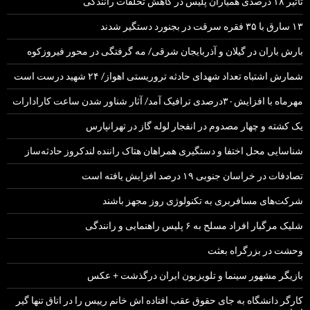
تاثیر ۱۸ درصدی همیاران پلیس در کاهش تخلفات رانندگی
۱۳ سارق با ۳۵ فقره سرقت در بجنورد دستگیر شدند
بارش باران در گیلان و آذربایجان شرقی/ مه گرفتگی در محور فیروزکوه
شمارش اشتباه تعداد شهدای حادثه تروریستی اهواز/ ۲۴ شهید درست است
مهرماه با افزایش۳۰درصدی ترافیک آمد/ آثار شناور شدن ساعت کارادارات
یک کشته و چهار مصدوم در انفجار لوله گاز در تهرانپارس
شناسایی محل اختفا و دستگیری همراهان هتاک راننده لندکروز حادثه‌ساز
تصادفات در خراسان جنوبی ۱۹ درصد افزایش یافته است
شرکت‌های مسافربری به تکنولوژی روز مجهز باشند
شلیک مرگبار افراد مسلح به ۶ پلیس راهنمایی و رانندگی
وحشت در بزرگراه بعثت
بازیگر مشهور سینما و تلویزیون ایران درگذشت + عکس
کارگر دانشگاه به جای حقوق عقب افتاده اش خانم رییس را در اتاق تنها گیر