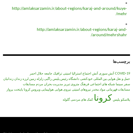
http://amlaksarzamin.ir/about-regions/karaj-and-around/kuye-
mehr/
http://amlaksarzamin.ir/about-regions/karaj-and-
around/mehrshahr/
برچسب‌ها
COVID-19
آتش سوزی
آتش‌
اجتماع
استرالیا
امنیتی
ترافیک
جامعه
حلال احمر
حمل و نقل هوایی بین المللی
خودکشی
دانشگاه
رئیس پلیس
راگبی
زلزله
زمین لرزه
زندان
زندانیان
سفر
سینما
شبکه های اجتماعی
فرهنگ
متروی تبریز
مدیریت بحران
مردم
مسابقات
مسابقات قهرمانی
مواد مخدر
نیروهای امنیتی
نیروی هوایی
هواپیمایی
ویروس کرونا
پایتخت
پرواز
کرونا
پلاسکو
پلیس
کمک های مردمی
گلوله