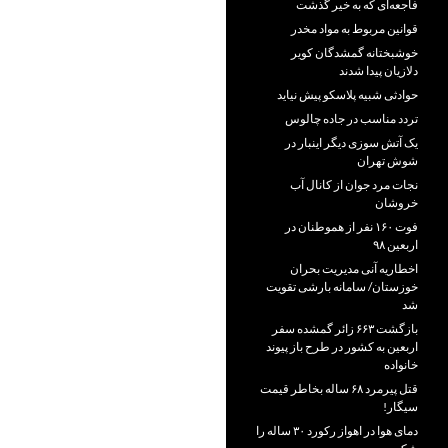
فاجعه‌ای که به خیر گذشت
قوانین مربوط به مواد مخدر
خوشبختانه گمشدگان کویر
دلازیان پیدا شدند
حوادثی شبیه پلاسکو پیش نیاید
تردد مناسب در جاده چالوس
یک آتش سوزی دیگر اینبار در
شوش تهران
نجات مرد جوان از کانال آب
خروشان
فوت ۱۶۰ نفر از هموطنان در
اربعین ۹۸
اخطاریه آنی مدیریت بحران
خوزستان/ سامانه بارشی تقویت
شد
بازگشت ۶۶۳ زائر گمشده سفر
اربعین به کشور در طرح باز پیوند
خانواده
قتل پیرمرد ۶۸ ساله بخاطر قیمت
سیگار!
دمای هوا در اهواز رکورد ۳۰ ساله را