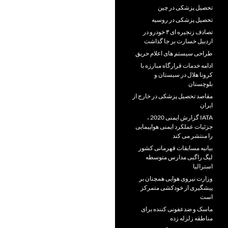
تحصیل پزشکی در چین
تحصیل پزشکی در روسیه
تصادف زنجیره ای ۳ خودرو در
اردبیل خسارت بر جا گذاشت
طراحی سیستم های اعلام حریق
ادامه خدمات قرارگاه مبارزه با
کرونا هلال در سیستان و
بلوچستان
مقاصد تحصیل پزشکی در خارج از
ایران
IATA گزارش ایمنی 2020 ،
جزئیات عملکرد ایمنی هواپیمایی
را منتشر می کند
بیانیه مسابقات قهرمانی کشور
لیگ راگبی مدارس متوسطه
استرالیا
وزارت نیروی هوایی همچنان بر
پیشگیری از خودکشی متمرکز
است
ماسک و ضدعفونی کننده برای
مناطقه زلزله زده