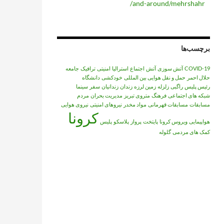
and-around/mehrshahr/
برچسب‌ها
COVID-19
آتش سوزی
آتش‌
اجتماع
استرالیا
امنیتی
ترافیک
جامعه
حلال احمر
حمل و نقل هوایی بین المللی
خودکشی
دانشگاه
رئیس پلیس
راگبی
زلزله
زمین لرزه
زندان
زندانیان
سفر
سینما
شبکه های اجتماعی
فرهنگ
متروی تبریز
مدیریت بحران
مردم
مسابقات
مسابقات قهرمانی
مواد مخدر
نیروهای امنیتی
نیروی هوایی
کرونا
هواپیمایی
ویروس کرونا
پایتخت
پرواز
پلاسکو
پلیس
کمک های مردمی
گلوله