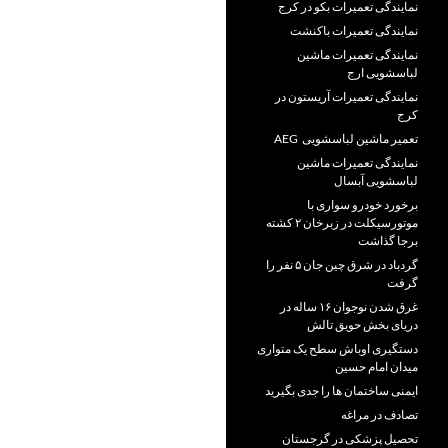
نمایندگی تعمیرات بکو در کرج
نمایندگی تعمیرات باکنشت
نمایندگی تعمیرات ماشین
لباسشویی ارج
نمایندگی تعمیرات آریستون در
کرج
تعمیر ماشین لباسشویی AEG
نمایندگی تعمیرات ماشین
لباسشویی آبسال
برخورد خودرو سواری با
موتورسیکلت در زبرخان ۲ کشته
برجا گذاشت
گردباد در شرق چین جان ۵ نفر را
گرفت
غرق شدن نوجوان ۱۶ ساله در
دریای بخش حویق تالش
دستگیری اوباش سطح یک متواری
میدان امام حسین
ایمنی ساختمان ها را جدی بگیرید
تصادف در مراغه
تحصیل پزشکی در گرجستان